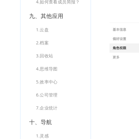
4.如何查看成员简报？
九、其他应用
1.云盘
2.档案
3.回收站
4.思维导图
5.效率中心
6.公司管理
7.企业统计
十、导航
1.灵感