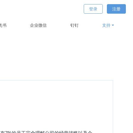
登录
注册
飞书
企业微信
钉钉
支持
有7%的员工完全理解公司的经营战略以及企