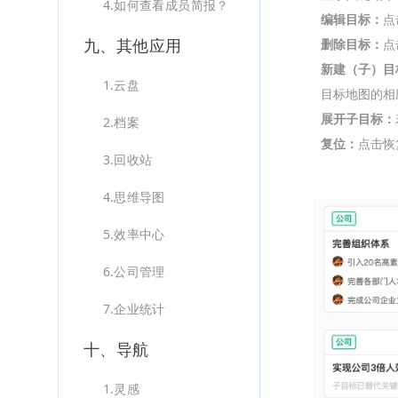
4.如何查看成员简报？
编辑目标：
点
九、其他应用
删除目标：
点
新建（子）目
1.云盘
目标地图的相
展开子目标：
2.档案
复位：
点击恢
3.回收站
4.思维导图
5.效率中心
6.公司管理
7.企业统计
十、导航
1.灵感