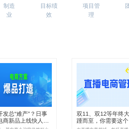
制造
目标绩
项目管
业
效
理
开发总“难产”？日事
双11、双12等年终
电商新品上线快人一
踵而至，你需要这个
“混乱”变“ SOP”
播电商管理】工具