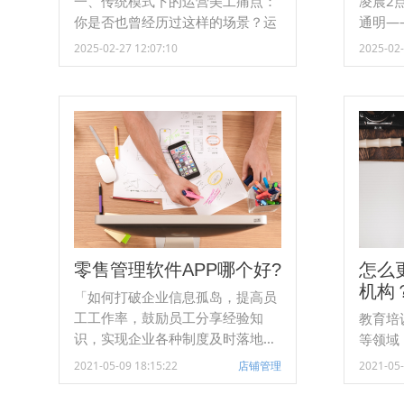
一、传统模式下的运营美工痛点：
凌晨2
图效率翻3倍～
你是否也曾经历过这样的场景？运
通明—
营小张同时需要将5个设计需求
链催原
2025-02-27 12:07:10
2025-02-
（主图、Banner、详情页）交给3
的痛，
位美工处理，但结果却是：微信轰
计、生
炸：在3个群分别@美工，需求文
动进度
档重复发送，版本混乱。进度黑
答“马
洞：谁接了哪个任务？改到第几版
的爆款
了？这一切全靠口头追问，没了透
节奏混
明的进度管理。绩效模糊：美工A
被“踢
接了3个急单但质量高，美工B只做
程进度
1个简单任务，结果绩效工资一毛
催。出
零售管理软件APP哪个好?
怎么
机构
「如何打破企业信息孤岛，提高员
工工作率，鼓励员工分享经验知
教育培
识，实现企业各种制度及时落地，
等领域
解决各个门店各类重要申请审批的
繁复、
2021-05-09 18:15:22
店铺管理
2021-05-
时效性，跟各个经销商保持良好合
传统学
作关系」，是零售业企业管理中的
境和情