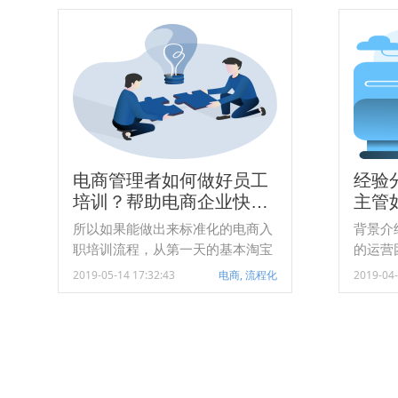
重中之重。 日事清零售业全新数字
教育规
化协同管理解决方案能够帮助零售
和应用
企业打破企业信息孤岛，提高员工
盈利能力。 然而，目
工作率，鼓励员工分享经验知识，
市场盈
实现企业各种制度及时落地，解决
训机构
各个门店各类重要申请审批的时效
机构真
性，跟各个经销商保持良好合作关
降。这
系。
常剧烈
电商管理者如何做好员工
经验
培训？帮助电商企业快速
主管
打造公司入职培训流程 |
所以如果能做出来标准化的电商入
背景介
附电商入职培训流程模板
职培训流程，从第一天的基本淘宝
的运营
交易流程介绍售前咨询-下订单-付
达到7
2019-05-14 17:32:43
电商, 流程化
2019-04-
款-发货-收货-评价，千牛软件操作
的是小
基本教学。而如果我们将所有的培
队的管
训事项都流程化，以看板的形式条
议。
理化，那将给电商团队的管理效率
达到莫大的提升。给大家推荐一款
钉钉上的电商团队管理和协作软件