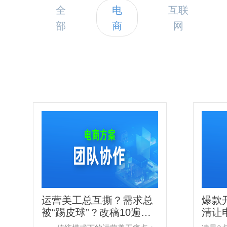
全
电
互联
部
商
网
运营美工总互撕？需求总
爆款
被“踢皮球”？改稿10遍还
清让
挨骂？日事清方案，让出
步，把