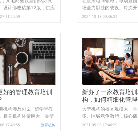
点，某电商会议室仍然灯火
在直播电商领域，每场直播
—设计部改稿第12版，供应
场全力以赴的战役。每次开
料，客服问卖点……电商人
播团队都必须如同准备进入
27 11:25:59
2024-10-18 09:46:31
懂的都懂：新品上线——设
战场，需要商务、运营、中
产、营销永远对不齐目标行
场、后端团队等上下游紧密
一团麻，老板问进度只能回
精心策划每一个环节。随着
上好”竞品抢先收割流量，你
度的来临，再加上双11、双
还卡在内部流程卖点不清、
年终大促的连续高压，直播
乱、流量错配……紧急订单
驻在战争前线，无一刻松懈
皮球”，部门协作全靠“吼”。流
直播团队如何在高压环境下
成了黑洞，老板和客户两头
作战？如何确保战略部署精
了问题
行无懈可击？日事清作为一
能团队管理专家产品，帮助
更好的管理教育培训
新办了一家教育培训
队优化直
？
构，如何精细化管理
工作？
训机构涉及K12、留学早教
大型机构的校区规模大、学
，相关机构体量巨大、类型
多、区域竞争激烈，核心痛
发展水平参差不齐。相对于
集中在招生引流、教学授课
08 17:46:55
教育机构
2021-05-08 17:40:29
校，教育培训机构面临的环
场景。 中型机构的优质教学资源不
况更为复杂，一方面要遵循
足、内部制度管理缺位，核