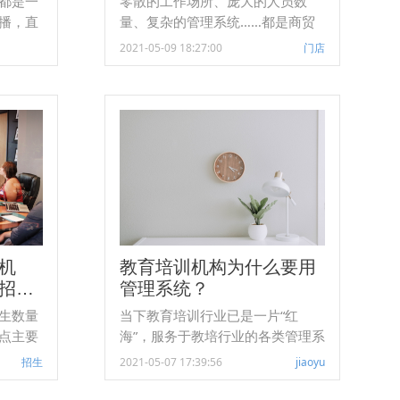
都是一
零散的工作场所、庞大的人员数
播，直
量、复杂的管理系统……都是商贸
激烈的
零售业的通病.在零售类企业中，如
2021-05-09 18:27:00
门店
控、现
何在快速行业增长中用更高效的管
协同，
理水平创造更多的价值，是摆在企
第四季
业面前的一道屏障。 各个工作区的
12及
数据信息、工作流程等缺乏全面公
团队常
开的平台，多在企业上层以及店铺
。电商
主管之间交流，底层员工很难接触
的协同
全面、一手的资料，导致信息共享
准，执
不畅，同时也不利于员工之间交流
款高效
进步。 以日事清客户L公司为例，
电商团
在使用日事清之前，他们所有的审
机
教育培训机构为什么要用
批单全部为纸质，分支店面的员工
招生
管理系统？
首先填写申报单让店长签字，店长
签完寄给总部领导签，如果碰上领
生数量
当下教育培训行业已是一片“红
导出差，一周能批下来算短的。而
点主要
海”，服务于教培行业的各类管理系
通过日事清，无纸化移动审批成为
和管理
统应运而生，那么我们就来说说，
招生
2021-05-07 17:39:56
jiaoyu
可能。
为什么教育培训机构要使用管理系
心痛点
统？