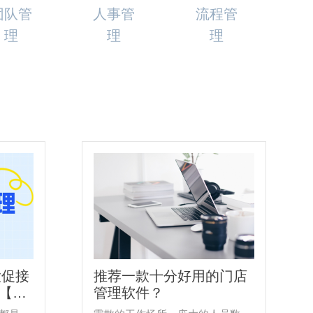
团队管
人事管
流程管
理
理
理
大促接
推荐一款十分好用的门店
【直
管理软件？