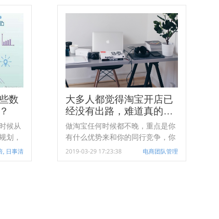
场景。
、教研
在招生
些数
大多人都觉得淘宝开店已
？
经没有出路，难道真的是
这样吗？
时候从
做淘宝任何时候都不晚，重点是你
规划，
有什么优势来和你的同行竞争，你
量、怎
所在的行业如今都在靠精细化运营
倍, 日事清
2019-03-29 17:23:38
电商团队管理
法、怎
思维管理团队，你现在起身也不
宝系统
晚。
全店的
大海中
尽了所
能永远