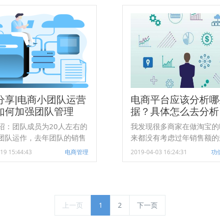
律实现对知识的创造、传递
主要集中在教学授课和教务
，另一方面也要兼顾市场和
小微型机构的招生渠道有限
前教培行业的
能力弱，核心痛点主要集中
利能力并不乐观。大部分培
引流和教学授课场景。
处于亏损状态，只有少部分
正盈利，利润率还有所下
足以说明教培市场竞争的异
。
分享|电商小团队运营
电商平台应该分析哪
如何加强团队管理
据？具体怎么去分析
绍：团队成员为20人左右的
我发现很多商家在做淘宝的
团队运作，去年团队的销售
来都没有考虑过年销售额的
000万，属于中小卖家，做
他们每天都在想怎么弄到流
19 15:44:43
电商管理
2019-04-03 16:24:31
功
家电-个人护理类目，在小团
么研究最新的获取流量的方
理中提供一些不成熟的小建
样找到黑车或者黑搜索的淘
漏洞等。其实，如果没有做
年销售额规划，就好比你在
上一页
1
2
没有方向的划船，你虽然用
下一页
有的力气在划，但是，你可