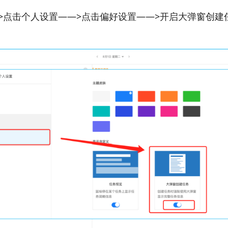
>点击个人设置
——>点击偏好设置——>开启大弹窗创建