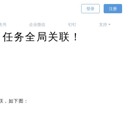
登录
注册
飞书
企业微信
钉钉
支持
任务，任务全局关联！
联，如下图：