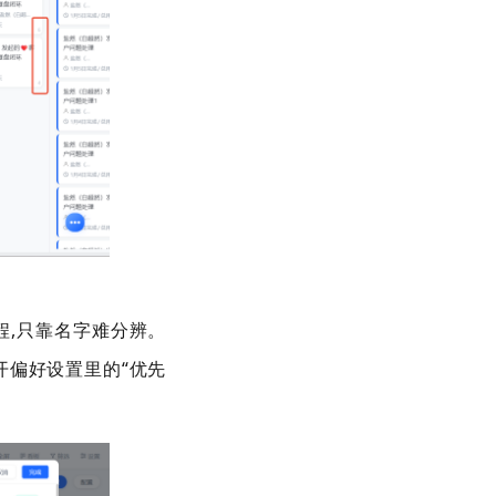
程
,
只靠名字难分辨。
开偏好设置里的
“
优先