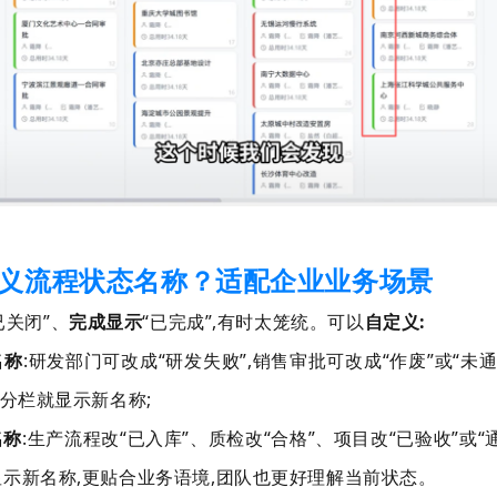
义流程状态名称？适配企业业务场景
已关闭
”、
完成显示
“
已完成
”
,
有时太笼统。可以
自定义
:
名称
:
研发部门可改成
“
研发失败
”
,
销售审批可改成
“
作废
”或
“
未
”分栏就显示新名称
;
名称
:
生产流程改
“
已入库
”、质检改
“
合格
”、项目改
“
已验收
”或
“
显示新名称
,
更贴合业务语境
,
团队也更好理解当前状态。