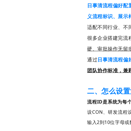
日事清流程偏好配
义流程标识、展示
适配不同行业、不
很多企业搭建完流
硬、审批操作无留
通过
日事清流程偏
团队协作标准，兼
二、怎么设置
流程
ID
是系统为每
设
CON
、研发流程
输入
2
到
10
位字母或