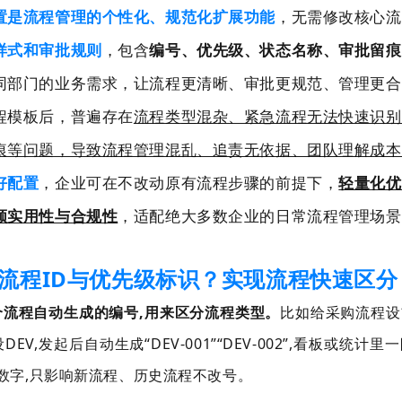
置是流程管理的个性化、规范化扩展功能
，无需修改核心流
样式和审批规则
，包含
编号、优先级、状态名称、审批留痕
同部门的业务需求，让流程更清晰、审批更规范、管理更合
程模板后，普遍存在
流程类型混杂、紧急流程无法快速识别
痕等问题，导致流程管理混乱、追责无依据、团队理解成本
好配置
，企业可在不改动原有流程步骤的前提下，
轻量化优
顾实用性与合规性
，适配绝大多数企业的日常流程管理场景
流程ID与优先级标识？实现流程快速区分
个流程自动生成的编号
,
用来区分流程类型。
比如给采购流程设
设
DEV,
发起后自动生成
“
DEV-001
”
“
DEV-002
”
,
看板或统计里一
数字
,
只影响新流程、历史流程不改号。