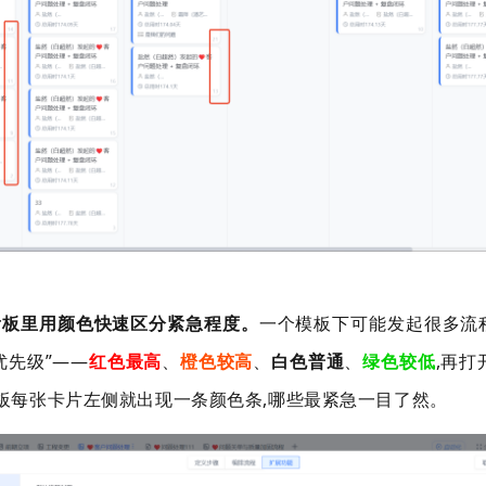
看板里用颜色快速区分紧急程度。
一个模板下可能发起很多流
优先级
”——
红色最高
、
橙色较高
、
白色普通
、
绿色较低
,
再打
板每张卡片左侧就出现一条颜色条
,
哪些最紧急一目了然。