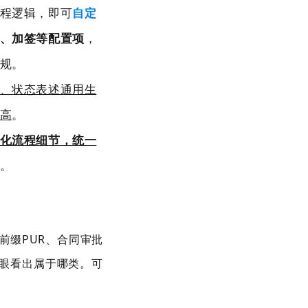
程逻辑，即可
自定
、加签等配置项
，
规。
、状态表述通用生
高
。
化流程细节，统一
。
前缀
PUR
、合同审批
眼看出属于哪类。可