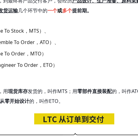
，到最终将产品交付客户，会经历
产品设计、生产准备、原料采
发货运输
几个环节中的
一个
或
多个
提前期。
To Stock，MTS）、
ble To Order，ATO）、
To Order，MTO）
neer To Order，ETO）
，用
现货库存
发货的，叫作MTS；用
零部件直接装配
的，叫作A
从零开始设计
的，叫作ETO。