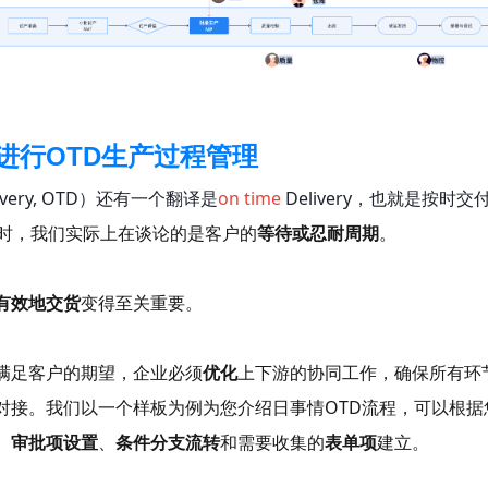
进行OTD生产过程管理
elivery, OTD）还有一个翻译是
on time
Delivery，也就是按时
）时，我们实际上在谈论的是客户的
等待或忍耐周期
。
有效地交货
变得至关重要。
满足客户的期望，企业必须
优化
上下游的协同工作，确保所有环
对接。我们以一个样板为例为您介绍日事情OTD流程，可以根据
、
审批项设置
、
条件分支流转
和需要收集的
表单项
建立。