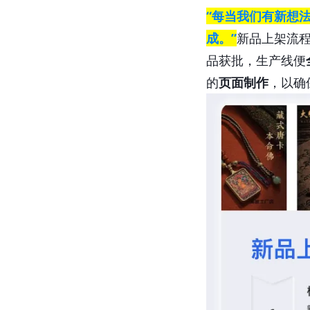
“每当我们有新想
成。”
新品上架流
品获批，生产线便
的
页面制作
，以确