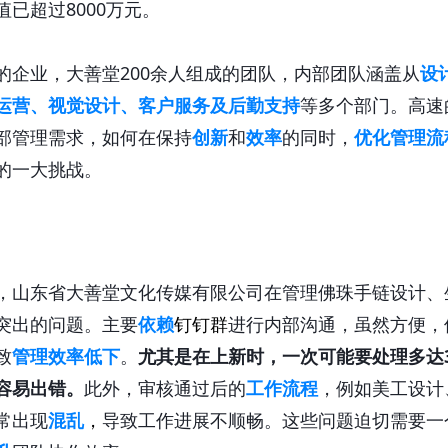
值已超过8000万元。
的企业，
大善堂
200余人组成的团队，
内部团队涵盖从
设
运营、视觉设计、客户服务及后勤支持
等多个部门。高速
部管理需求，如何在保持
创新
和
效率
的同时，
优化管理流
的一大挑战。
，山东省大善堂文化传媒有限公司在管理佛珠手链设计、
突出的问题。主要
依赖
钉钉群
进行内部沟通，虽然方便，
致
管理效率低下
。
尤其是在上新时，一次可能要处理多达
容易出错。
此外，审核通过后的
工作流程
，例如美工设计
常出现
混乱
，
导致工作进展不顺畅。这些问题迫切需要一