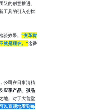
团队的创意推进、
新工具的引入会扰
检验效果。
“变革肯
不就是现在。
”
这番
，公司在日事清精
及
应季产品
、
孤品
之地。对于大善堂
可以直观地看到每