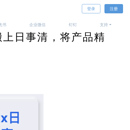
登录
注册
飞书
企业微信
钉钉
支持
搬上日事清，将产品精