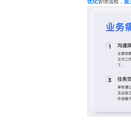
优化
管理流程，
提